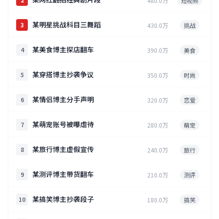
480.0万
短视频
某明星挑战科目三舞蹈
3
430.0万
挑战
某美食博主探店翻车
4
390.0万
美食
某穿搭博主抄袭争议
5
350.0万
时尚
某情侣博主分手声明
6
320.0万
恋爱
某萌宠账号被曝虐待
7
280.0万
萌宠
某旅行博主虚假宣传
8
240.0万
旅行
某测评博主带货翻车
9
210.0万
测评
某搞笑博主抄袭段子
10
180.0万
搞笑