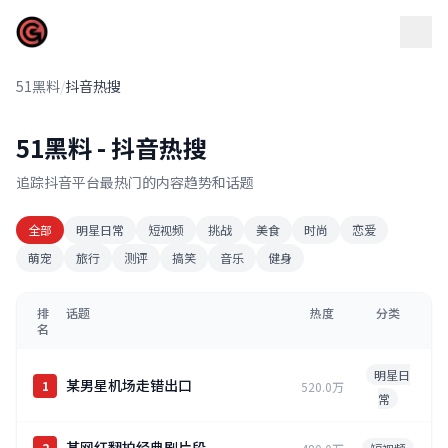
51黑料
51黑料
/
抖音热搜
51黑料 - 抖音热搜
追踪抖音平台最热门的内容趋势和话题
全部
明星日常
短视频
挑战
美食
时尚
恋爱
萌宠
旅行
测评
搞笑
音乐
健身
排
话题
热度
分类
名
明星日
某男星机场走错出口
1
520.0万
常
某网红翻拍经典剧片段
2